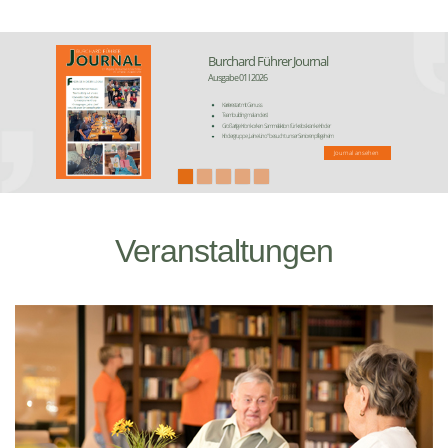
Burchard Führer Journal
Ausgabe 01 I 2026
Karrierestart mit Genuss
Teambuilding mal anders!
Großartige Kronkorken Sammelaktion für krebskranke Kinder
Kindergruppe „Leine-Lino“ besucht unser Seniorenpflegeheim
Journal ansehen
Veranstaltungen